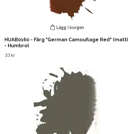
Lägg i korgen
HUAB0160 - Färg "German Camouflage Red" (matt)
- Humbrol
33 kr