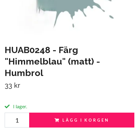
HUAB0248 - Färg
"Himmelblau" (matt) -
Humbrol
33 kr
I lager.
LÄGG I KORGEN