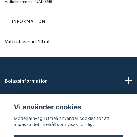
Artikelnummer:
HUAB0248
INFORMATION
Vattenbaserad. 14 ml.
Bolagsinformation
Kontaktuppgifter
Vi använder cookies
Butikstider: Vardagar kl 12.00-15.00. Övrig tid efter
Modelljärnväg i Umeå använder cookies för att
överenskommelse.
anpassa det innehåll som visas för dig.