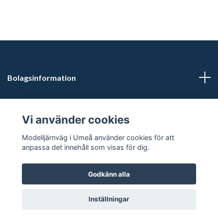
Bolagsinformation
Kontaktuppgifter
Vi använder cookies
Butikstider: Vardagar kl 12.00-15.00. Övrig tid efter
Modelljärnväg i Umeå använder cookies för att
överenskommelse.
anpassa det innehåll som visas för dig.
Godkänn alla
© 2026 Modelljärnväg i Umeå
Inställningar