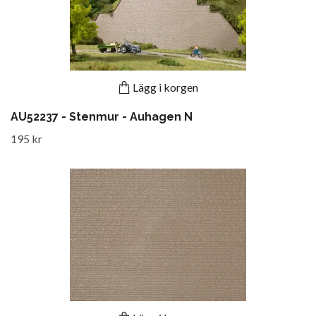
Lägg i korgen
AU52237 - Stenmur - Auhagen N
195 kr