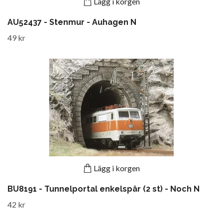
Lägg i korgen
AU52437 - Stenmur - Auhagen N
49 kr
Lägg i korgen
BU8191 - Tunnelportal enkelspår (2 st) - Noch N
42 kr