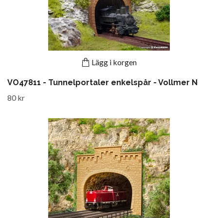
Lägg i korgen
VO47811 - Tunnelportaler enkelspår - Vollmer N
80 kr