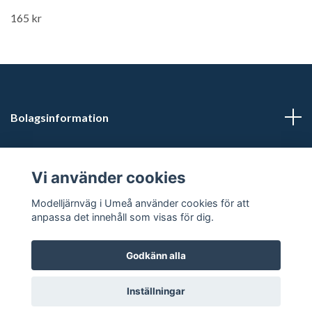
165 kr
Bolagsinformation
Kontaktuppgifter
Vi använder cookies
Butikstider: Vardagar kl 12.00-15.00. Övrig tid efter
Modelljärnväg i Umeå använder cookies för att
överenskommelse.
anpassa det innehåll som visas för dig.
Godkänn alla
© 2026 Modelljärnväg i Umeå
Inställningar