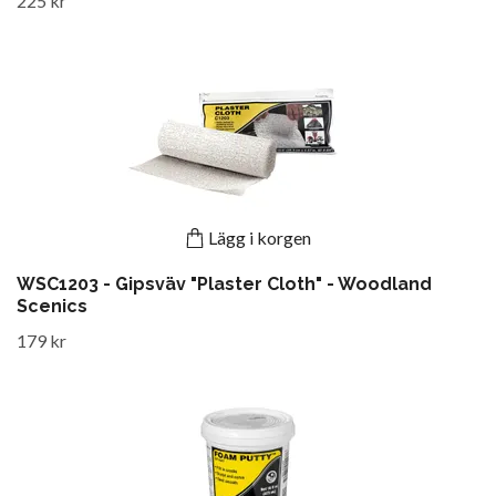
225 kr
Lägg i korgen
WSC1203 - Gipsväv "Plaster Cloth" - Woodland
Scenics
179 kr