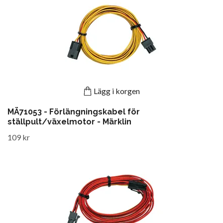
Lägg i korgen
MÄ71053 - Förlängningskabel för
ställpult/växelmotor - Märklin
109 kr