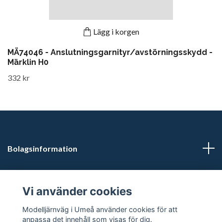
Lägg i korgen
MÄ74046 - Anslutningsgarnityr/avstörningsskydd -
Märklin H0
332 kr
Bolagsinformation
Kontaktuppgifter
Vi använder cookies
Butikstider: Vardagar kl 12.00-15.00. Övrig tid efter
Modelljärnväg i Umeå använder cookies för att
överenskommelse.
anpassa det innehåll som visas för dig.