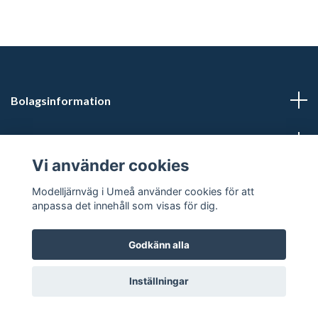
Bolagsinformation
Kontaktuppgifter
Vi använder cookies
Butikstider: Vardagar kl 12.00-15.00. Övrig tid efter
Modelljärnväg i Umeå använder cookies för att
överenskommelse.
anpassa det innehåll som visas för dig.
Godkänn alla
© 2026 Modelljärnväg i Umeå
Inställningar