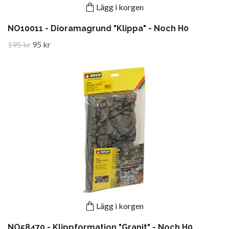
Lägg i korgen
NO10011 - Dioramagrund "Klippa" - Noch H0
195 kr
95 kr
Lägg i korgen
NO58470 - Klippformation "Granit" - Noch H0