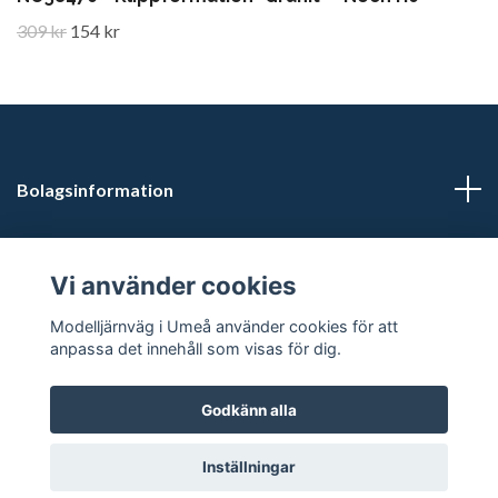
309 kr
154 kr
Bolagsinformation
Kontaktuppgifter
Vi använder cookies
Butikstider: Vardagar kl 12.00-15.00. Övrig tid efter
Modelljärnväg i Umeå använder cookies för att
överenskommelse.
anpassa det innehåll som visas för dig.
Godkänn alla
© 2026 Modelljärnväg i Umeå
Inställningar