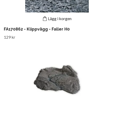
Lägg i korgen
FA170862 - Klippvägg - Faller H0
129 kr