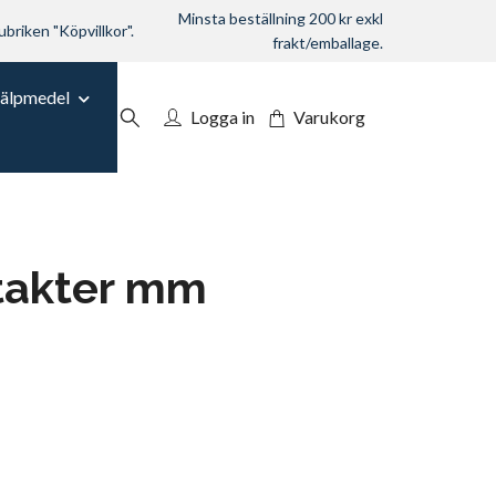
Minsta beställning 200 kr exkl
ubriken "Köpvillkor".
frakt/emballage.
jälpmedel
Logga in
Varukorg
takter mm