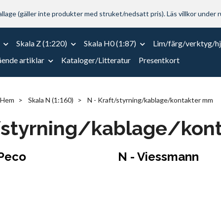
lage (gäller inte produkter med struket/nedsatt pris). Läs villkor under r
Skala Z (1:220)
Skala H0 (1:87)
Lim/färg/verktyg/h
ende artiklar
Kataloger/Litteratur
Presentkort
Hem
Skala N (1:160)
N - Kraft/styrning/kablage/kontakter mm
t/styrning/kablage/kon
 Peco
N - Viessmann