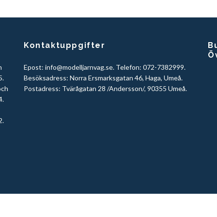
Kontaktuppgifter
Bu
Ö
h
Epost:
info@modelljarnvag.se
. Telefon: 072-7382999.
5.
Besöksadress: Norra Ersmarksgatan 46, Haga, Umeå.
och
Postadress: Tvärågatan 28 /Andersson/, 90355 Umeå.
4.
2.