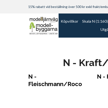
15% rabatt vid beställning över 500 kr exkl frakt/embal
Köpvillkor
Skala N (1:160)
Utgå
N - Kraf
N -
N -
Fleischmann/Roco