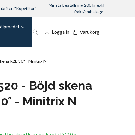
Minsta beställning 200 kr exkl
ubriken "Köpvillkor".
frakt/emballage.
jälpmedel
Logga in
Varukorg
ena R2b 30° - Minitrix N
20 - Böjd skena
0° - Minitrix N
med beräknad leverans kvartal 3 2025.