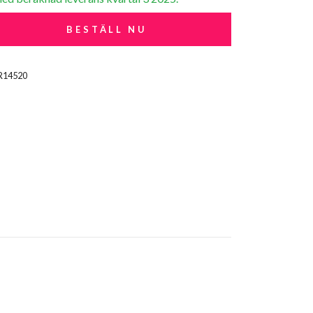
BESTÄLL NU
R14520