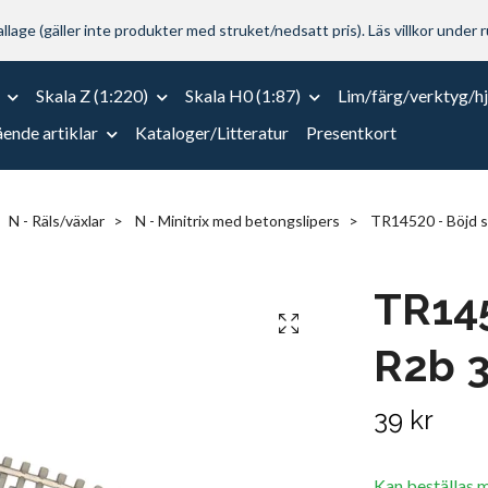
lage (gäller inte produkter med struket/nedsatt pris). Läs villkor under r
Skala Z (1:220)
Skala H0 (1:87)
Lim/färg/verktyg/h
ende artiklar
Kataloger/Litteratur
Presentkort
N - Räls/växlar
N - Minitrix med betongslipers
TR14520 - Böjd sk
TR145
R2b 3
39 kr
Kan beställas 