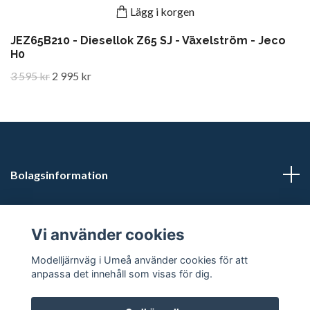
Lägg i korgen
JEZ65B210 - Diesellok Z65 SJ - Växelström - Jeco
H0
3 595 kr
2 995 kr
Bolagsinformation
Kontaktuppgifter
Vi använder cookies
Butikstider: Vardagar kl 12.00-15.00. Övrig tid efter
Modelljärnväg i Umeå använder cookies för att
överenskommelse.
anpassa det innehåll som visas för dig.