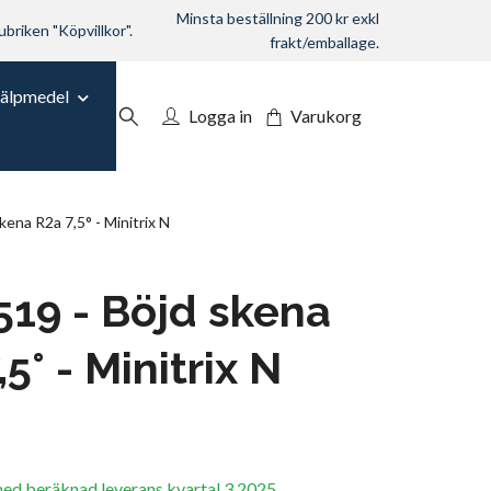
Minsta beställning 200 kr exkl
ubriken "Köpvillkor".
frakt/emballage.
jälpmedel
Logga in
Varukorg
ena R2a 7,5° - Minitrix N
19 - Böjd skena
5° - Minitrix N
med beräknad leverans kvartal 3 2025.