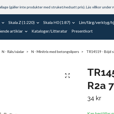
lage (gäller inte produkter med struket/nedsatt pris). Läs villkor under r
Skala Z (1:220)
Skala H0 (1:87)
Lim/färg/verktyg/h
ende artiklar
Kataloger/Litteratur
Presentkort
N - Räls/växlar
N - Minitrix med betongslipers
TR14519 - Böjd sk
TR145
R2a 7,
34 kr
Kan beställas 