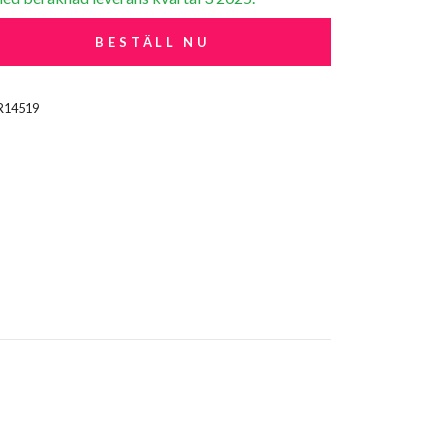
BESTÄLL NU
R14519