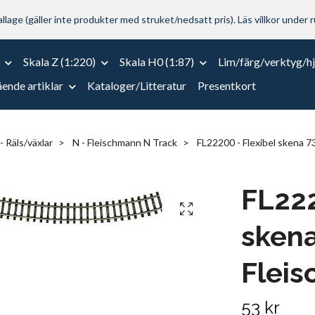
lage (gäller inte produkter med struket/nedsatt pris). Läs villkor under r
Skala Z (1:220)
Skala H0 (1:87)
Lim/färg/verktyg/h
ende artiklar
Kataloger/Litteratur
Presentkort
- Räls/växlar
N - Fleischmann N Track
FL22200 - Flexibel skena 7
FL222
sken
Fleis
53 kr