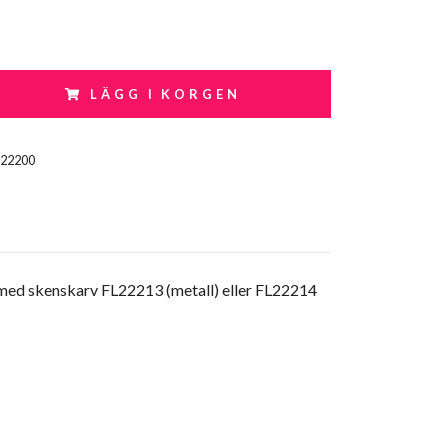
LÄGG I KORGEN
L22200
as med skenskarv FL22213 (metall) eller FL22214