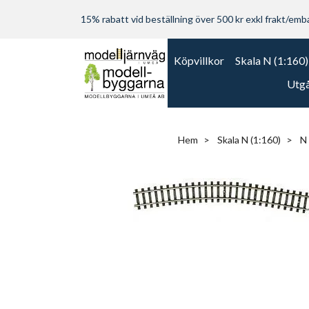
15% rabatt vid beställning över 500 kr exkl frakt/embal
Köpvillkor
Skala N (1:160)
Utgå
Hem
Skala N (1:160)
N 