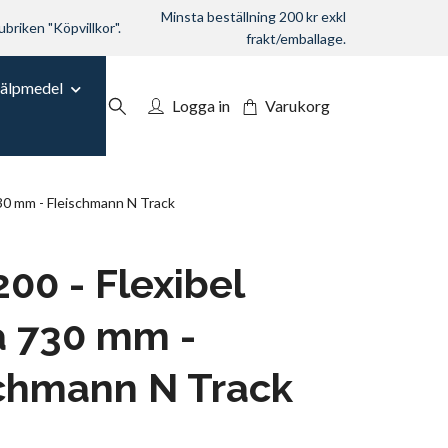
Minsta beställning 200 kr exkl
ubriken "Köpvillkor".
frakt/emballage.
jälpmedel
Logga in
Varukorg
30 mm - Fleischmann N Track
00 - Flexibel
a 730 mm -
chmann N Track