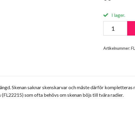
I lager.
Artikelnummer:
F
lfri längd. Skenan saknar skenskarvar och måste därför kompletter
pers (FL22215) som ofta behövs om skenan böjs till tvära radier.