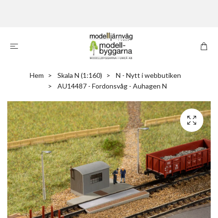
Hem
Skala N (1:160)
N - Nytt i webbutiken
AU14487 - Fordonsvåg - Auhagen N