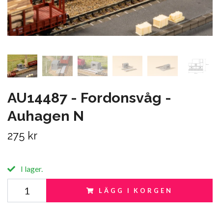
AU14487 - Fordonsvåg -
Auhagen N
275 kr
I lager.
LÄGG I KORGEN