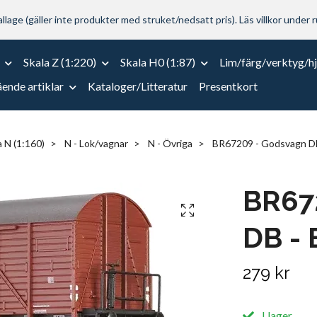
lage (gäller inte produkter med struket/nedsatt pris). Läs villkor under r
Skala Z (1:220)
Skala H0 (1:87)
Lim/färg/verktyg/h
ende artiklar
Kataloger/Litteratur
Presentkort
a N (1:160)
N - Lok/vagnar
N - Övriga
BR67209 - Godsvagn DB
BR67
DB - 
279 kr
I lager.