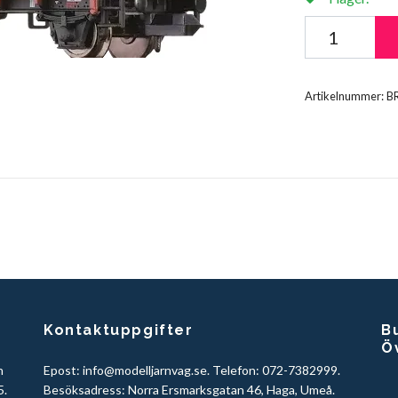
Artikelnummer:
B
Kontaktuppgifter
Bu
Ö
h
Epost:
info@modelljarnvag.se
. Telefon: 072-7382999.
5.
Besöksadress: Norra Ersmarksgatan 46, Haga, Umeå.