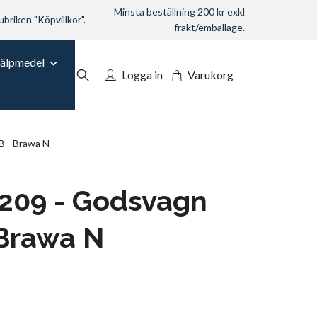
Minsta beställning 200 kr exkl
ubriken "Köpvillkor".
frakt/emballage.
jälpmedel
Logga in
Varukorg
 - Brawa N
209 - Godsvagn
Brawa N