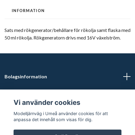
INFORMATION
Sats med rökgenerator/behållare för rökolja samt flaska med
50 ml rökolja. Rökgeneratorn drivs med 16V växelström.
Bolagsinformation
Kontaktuppgifter
Vi använder cookies
Butikstider: Vardagar kl 12.00-15.00. Övrig tid efter
Modelljärnväg i Umeå använder cookies för att
överenskommelse.
anpassa det innehåll som visas för dig.