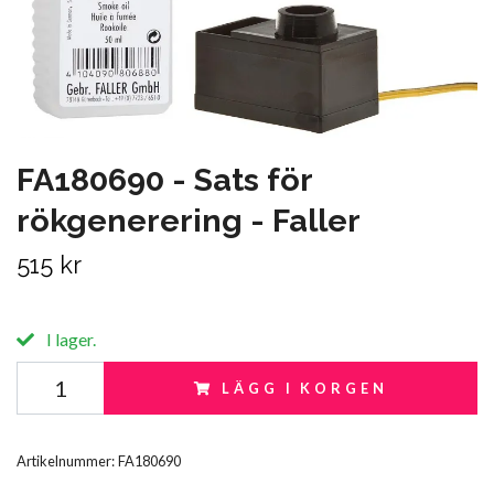
FA180690 - Sats för
rökgenerering - Faller
515 kr
I lager.
LÄGG I KORGEN
Artikelnummer:
FA180690