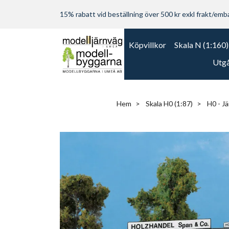
15% rabatt vid beställning över 500 kr exkl frakt/embal
Köpvillkor
Skala N (1:160)
Utgå
Hem
Skala H0 (1:87)
H0 - Jä