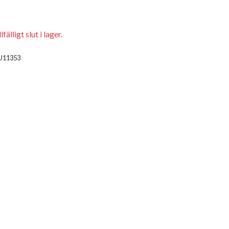
fälligt slut i lager.
U11353