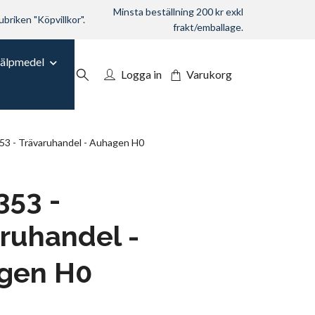
Minsta beställning 200 kr exkl
ubriken "Köpvillkor".
frakt/emballage.
jälpmedel
Logga in
Varukorg
3 - Trävaruhandel - Auhagen H0
353 -
ruhandel -
gen H0