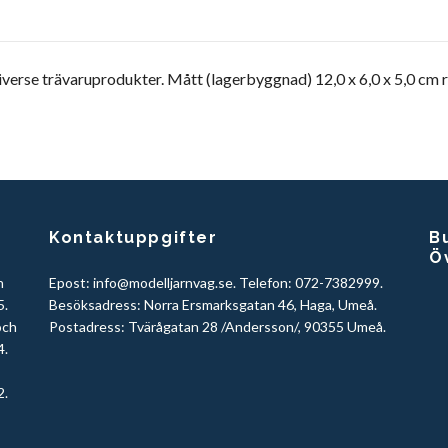
erse trävaruprodukter. Mått (lagerbyggnad) 12,0 x 6,0 x 5,0 cm re
Kontaktuppgifter
Bu
Ö
h
Epost:
info@modelljarnvag.se
. Telefon: 072-7382999.
5.
Besöksadress: Norra Ersmarksgatan 46, Haga, Umeå.
och
Postadress: Tvärågatan 28 /Andersson/, 90355 Umeå.
4.
2.