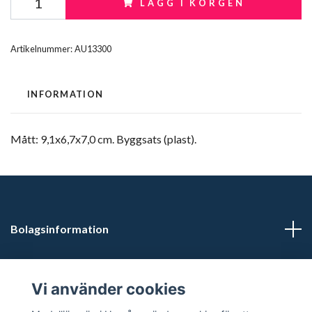
LÄGG I KORGEN
Artikelnummer:
AU13300
INFORMATION
Mått: 9,1x6,7x7,0 cm. Byggsats (plast).
Bolagsinformation
Kontaktuppgifter
Vi använder cookies
Butikstider: Vardagar kl 12.00-15.00. Övrig tid efter