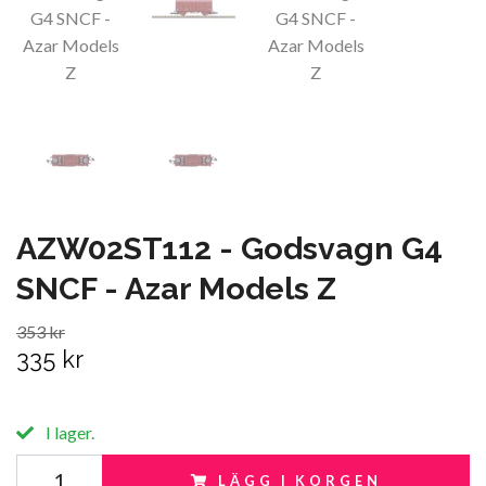
AZW02ST112 - Godsvagn G4
SNCF - Azar Models Z
353 kr
335 kr
I lager.
LÄGG I KORGEN