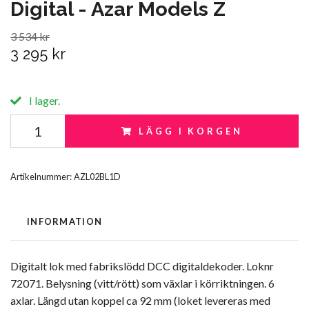
Digital - Azar Models Z
3 534 kr
3 295 kr
I lager.
LÄGG I KORGEN
Artikelnummer:
AZL02BL1D
INFORMATION
Digitalt lok med fabrikslödd DCC digitaldekoder. Loknr
72071. Belysning (vitt/rött) som växlar i körriktningen. 6
axlar. Längd utan koppel ca 92 mm (loket levereras med