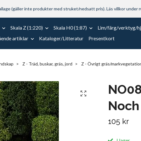
lage (gäller inte produkter med struket/nedsatt pris). Läs villkor under r
Skala Z (1:220)
Skala H0 (1:87)
Lim/färg/verktyg/h
ende artiklar
Kataloger/Litteratur
Presentkort
andskap
Z - Träd, buskar, gräs, jord
Z - Övrigt gräs/markvegetatio
NO08
Noch
105 kr
I lager.