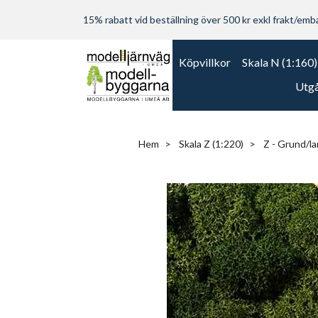
15% rabatt vid beställning över 500 kr exkl frakt/embal
Köpvillkor
Skala N (1:160)
Utgå
Hem
Skala Z (1:220)
Z - Grund/l