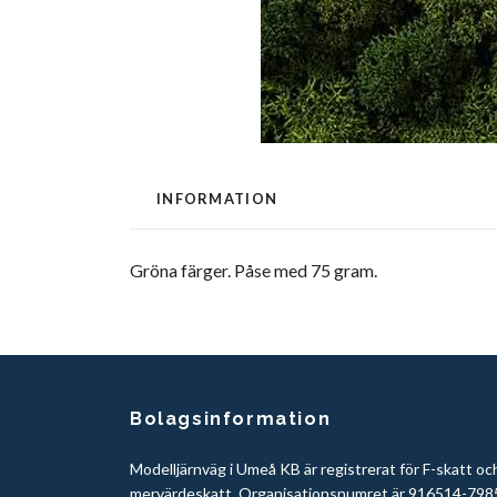
INFORMATION
Gröna färger. Påse med 75 gram.
Bolagsinformation
Modelljärnväg i Umeå KB är registrerat för F-skatt oc
mervärdeskatt. Organisationsnumret är 916514-798