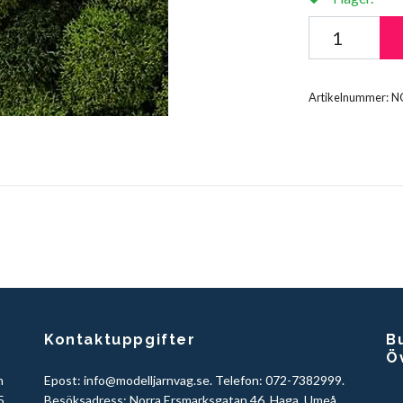
Artikelnummer:
N
Kontaktuppgifter
Bu
Ö
h
Epost:
info@modelljarnvag.se
. Telefon: 072-7382999.
5.
Besöksadress: Norra Ersmarksgatan 46, Haga, Umeå.