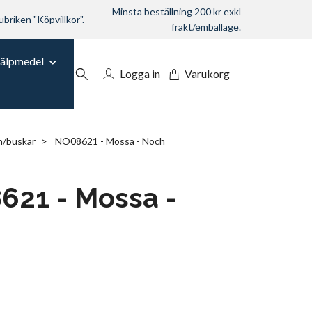
Minsta beställning 200 kr exkl
ubriken "Köpvillkor".
frakt/emballage.
jälpmedel
Logga in
Varukorg
n/buskar
NO08621 - Mossa - Noch
621 - Mossa -