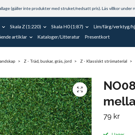
lage (gäller inte produkter med struket/nedsatt pris). Läs villkor under r
Skala Z (1:220)
Skala H0 (1:87)
Lim/färg/verktyg/h
ende artiklar
Kataloger/Litteratur
Presentkort
landskap
Z - Träd, buskar, gräs, jord
Z - Klassiskt strömaterial
NO084
mella
79 kr
I lager.