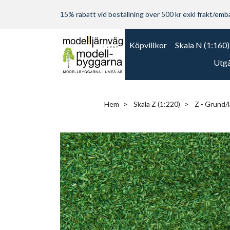
15% rabatt vid beställning över 500 kr exkl frakt/embal
Köpvillkor
Skala N (1:160)
Utgå
Hem
Skala Z (1:220)
Z - Grund/