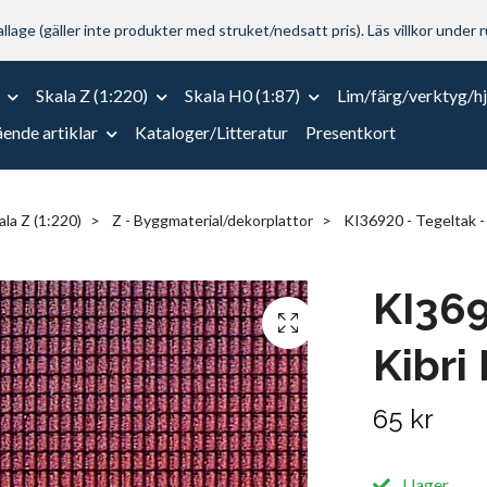
lage (gäller inte produkter med struket/nedsatt pris). Läs villkor under r
Skala Z (1:220)
Skala H0 (1:87)
Lim/färg/verktyg/h
ende artiklar
Kataloger/Litteratur
Presentkort
ala Z (1:220)
Z - Byggmaterial/dekorplattor
KI36920 - Tegeltak - 
KI369
Kibri
65 kr
I lager.