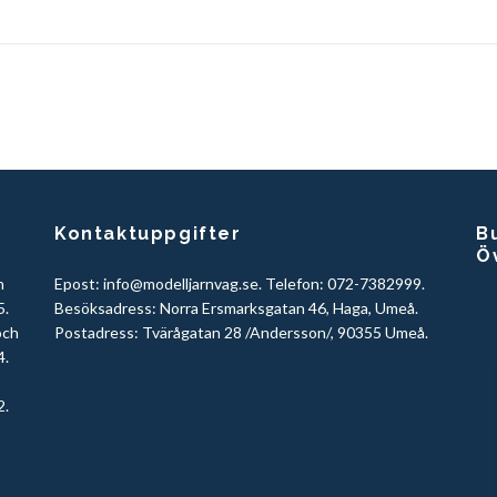
Kontaktuppgifter
Bu
Ö
h
Epost:
info@modelljarnvag.se
. Telefon: 072-7382999.
5.
Besöksadress: Norra Ersmarksgatan 46, Haga, Umeå.
och
Postadress: Tvärågatan 28 /Andersson/, 90355 Umeå.
4.
2.