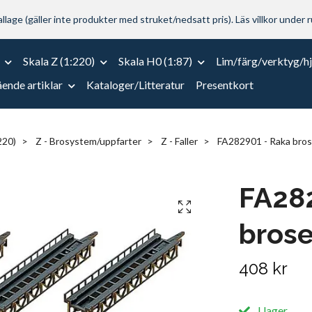
lage (gäller inte produkter med struket/nedsatt pris). Läs villkor under r
Skala Z (1:220)
Skala H0 (1:87)
Lim/färg/verktyg/h
ende artiklar
Kataloger/Litteratur
Presentkort
220)
Z - Brosystem/uppfarter
Z - Faller
FA282901 - Raka brose
FA28
brose
408 kr
I lager.