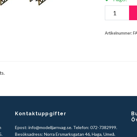
Artikelnummer:
F
ts.
Kontaktuppgifter
Bu
Ö
h
Epost:
info@modelljarnvag.se
. Telefon: 072-7382999.
5.
Besöksadress: Norra Ersmarksgatan 46, Haga, Umeå.