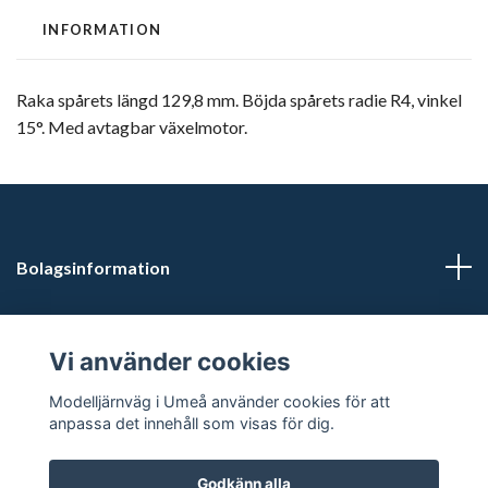
INFORMATION
Raka spårets längd 129,8 mm. Böjda spårets radie R4, vinkel
15°. Med avtagbar växelmotor.
Bolagsinformation
Kontaktuppgifter
Vi använder cookies
Butikstider: Vardagar kl 12.00-15.00. Övrig tid efter
Modelljärnväg i Umeå använder cookies för att
överenskommelse.
anpassa det innehåll som visas för dig.
Godkänn alla