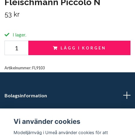
Fleischmann Piccolo N
53 kr
I lager.
LÄGG I KORGEN
Artikelnummer:
FL9103
Bolagsinformation
Kontaktuppgifter
Vi använder cookies
Butikstider: Vardagar kl 12.00-15.00. Övrig tid efter
Modelljärnväg i Umeå använder cookies för att