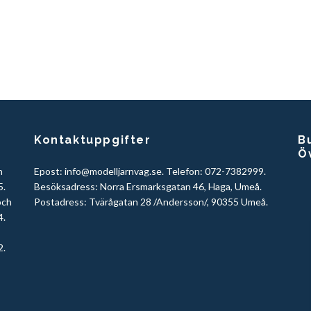
Kontaktuppgifter
Bu
Ö
h
Epost:
info@modelljarnvag.se
. Telefon: 072-7382999.
5.
Besöksadress: Norra Ersmarksgatan 46, Haga, Umeå.
och
Postadress: Tvärågatan 28 /Andersson/, 90355 Umeå.
4.
2.