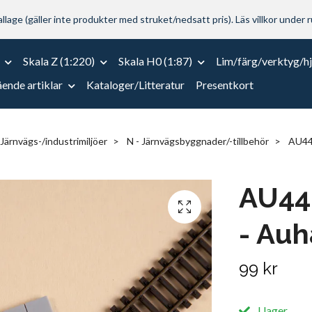
lage (gäller inte produkter med struket/nedsatt pris). Läs villkor under r
Skala Z (1:220)
Skala H0 (1:87)
Lim/färg/verktyg/h
ende artiklar
Kataloger/Litteratur
Presentkort
 Järnvägs-/industrimiljöer
N - Järnvägsbyggnader/-tillbehör
AU446
AU446
- Au
99 kr
I lager.