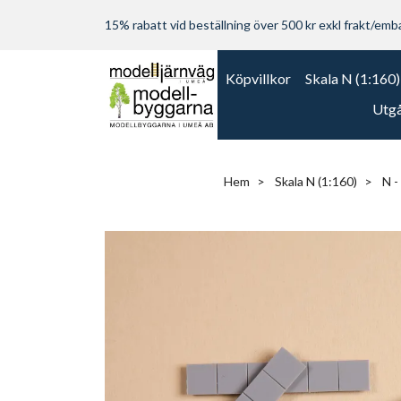
15% rabatt vid beställning över 500 kr exkl frakt/embal
Köpvillkor
Skala N (1:160)
Utgå
Hem
Skala N (1:160)
N -