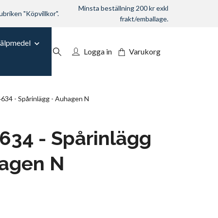
Minsta beställning 200 kr exkl
ubriken "Köpvillkor".
frakt/emballage.
jälpmedel
Logga in
Varukorg
34 - Spårinlägg - Auhagen N
34 - Spårinlägg
hagen N