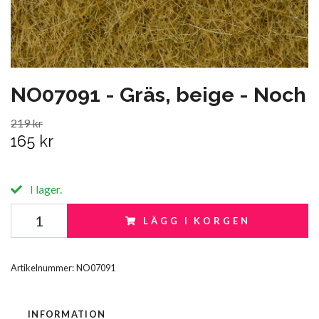
NO07091 - Gräs, beige - Noch
219 kr
165 kr
I lager.
LÄGG I KORGEN
Artikelnummer:
NO07091
INFORMATION