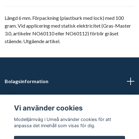
Längd 6 mm. Förpackning (plastburk med lock) med 100
gram. Vid applicering med statisk elektricitet (Gras-Master
3.0, artikelnr NO60110 eller NO60112) förblir gräset
stående. Utgående artikel.
Bolagsinformation
Kontaktuppgifter
Vi använder cookies
Butikstider: Vardagar kl 12.00-15.00. Övrig tid efter
Modelljärnväg i Umeå använder cookies för att
överenskommelse.
anpassa det innehåll som visas för dig.