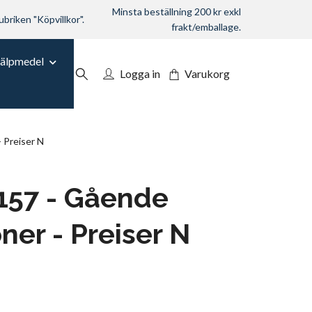
Minsta beställning 200 kr exkl
ubriken "Köpvillkor".
frakt/emballage.
jälpmedel
Logga in
Varukorg
 Preiser N
157 - Gående
ner - Preiser N