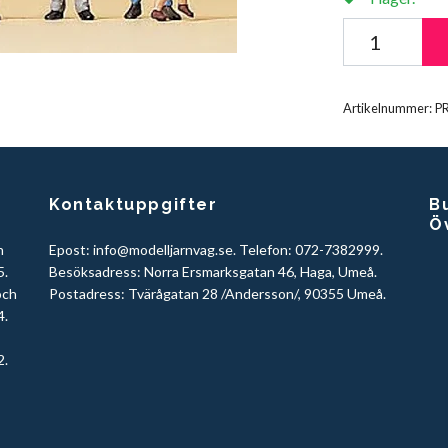
Artikelnummer:
P
Kontaktuppgifter
Bu
Ö
h
Epost:
info@modelljarnvag.se
. Telefon: 072-7382999.
5.
Besöksadress: Norra Ersmarksgatan 46, Haga, Umeå.
och
Postadress: Tvärågatan 28 /Andersson/, 90355 Umeå.
4.
2.