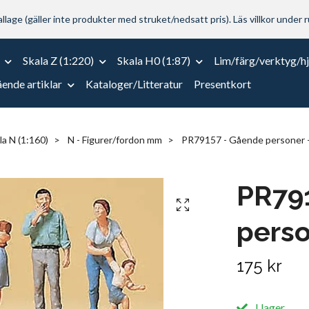
lage (gäller inte produkter med struket/nedsatt pris). Läs villkor under r
Skala Z (1:220)
Skala H0 (1:87)
Lim/färg/verktyg/h
ende artiklar
Kataloger/Litteratur
Presentkort
la N (1:160)
N - Figurer/fordon mm
PR79157 - Gående personer -
PR79
perso
175 kr
I lager.