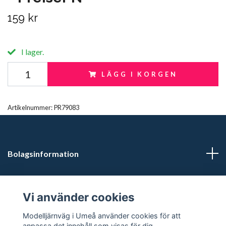
159 kr
I lager.
LÄGG I KORGEN
Artikelnummer:
PR79083
Bolagsinformation
Kontaktuppgifter
Vi använder cookies
Butikstider: Vardagar kl 12.00-15.00. Övrig tid efter
Modelljärnväg i Umeå använder cookies för att
överenskommelse.
anpassa det innehåll som visas för dig.