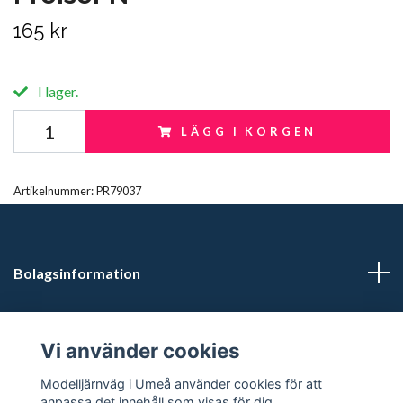
165 kr
I lager.
LÄGG I KORGEN
Artikelnummer:
PR79037
Bolagsinformation
Kontaktuppgifter
Vi använder cookies
Butikstider: Vardagar kl 12.00-15.00. Övrig tid efter
Modelljärnväg i Umeå använder cookies för att
överenskommelse.
anpassa det innehåll som visas för dig.