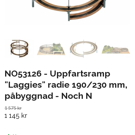
NO53126 - Uppfartsramp
"Laggies" radie 190/230 mm,
påbyggnad - Noch N
1 575 kr
1 145 kr