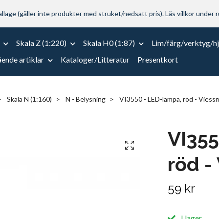
lage (gäller inte produkter med struket/nedsatt pris). Läs villkor under r
Skala Z (1:220)
Skala H0 (1:87)
Lim/färg/verktyg/h
ende artiklar
Kataloger/Litteratur
Presentkort
Skala N (1:160)
N - Belysning
VI3550 - LED-lampa, röd - Vies
VI355
röd -
59 kr
I lager.