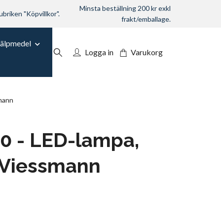
Minsta beställning 200 kr exkl
ubriken "Köpvillkor".
frakt/emballage.
jälpmedel
Logga in
Varukorg
smann
0 - LED-lampa,
 Viessmann