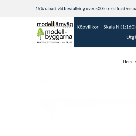
15% rabatt vid beställning över 500 kr exkl frakt/embal
Köpvillkor
Skala N (1:160)
Utgå
Hem