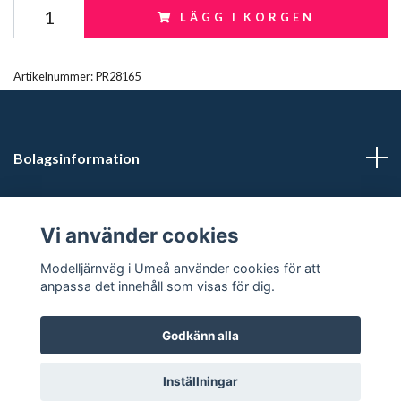
LÄGG I KORGEN
Artikelnummer:
PR28165
Bolagsinformation
Kontaktuppgifter
Vi använder cookies
Butikstider: Vardagar kl 12.00-15.00. Övrig tid efter
Modelljärnväg i Umeå använder cookies för att
överenskommelse.
anpassa det innehåll som visas för dig.
Godkänn alla
© 2026 Modelljärnväg i Umeå
Inställningar