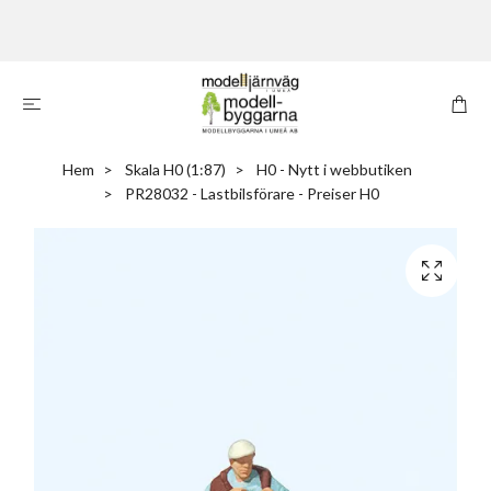
Hem
Skala H0 (1:87)
H0 - Nytt i webbutiken
PR28032 - Lastbilsförare - Preiser H0