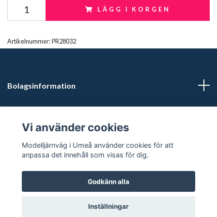
LÄGG I KORGEN
Artikelnummer:
PR28032
Bolagsinformation
Kontaktuppgifter
Vi använder cookies
Butikstider: Vardagar kl 12.00-15.00. Övrig tid efter
Modelljärnväg i Umeå använder cookies för att
överenskommelse.
anpassa det innehåll som visas för dig.
Godkänn alla
© 2026 Modelljärnväg i Umeå
Inställningar