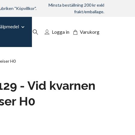
Minsta beställning 200 kr exkl
ubriken "Köpvillkor".
frakt/emballage.
jälpmedel
Logga in
Varukorg
eiser H0
29 - Vid kvarnen
iser H0