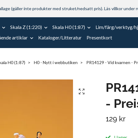
lage (gäller inte produkter med struket/nedsatt pris). Läs villkor under r
Skala Z (1:220)
Skala H0 (1:87)
Lim/färg/verktyg/h
ende artiklar
Kataloger/Litteratur
Presentkort
kala H0 (1:87)
H0 - Nytt i webbutiken
PR14129 - Vid kvarnen - Pr
PR141
- Pre
129 kr
I lager.