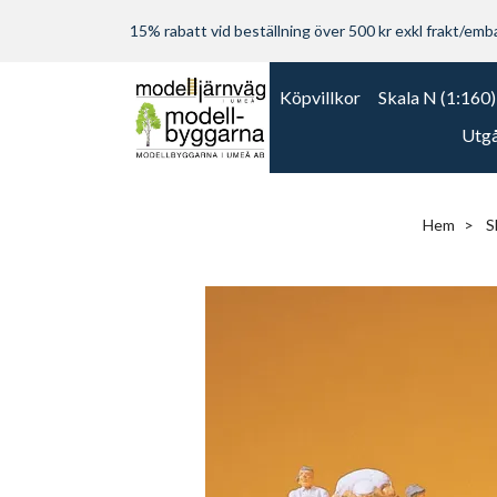
15% rabatt vid beställning över 500 kr exkl frakt/embal
Köpvillkor
Skala N (1:160)
Utgå
Hem
S