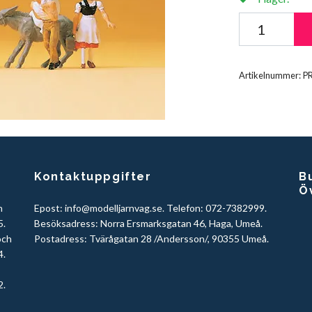
Artikelnummer:
P
Kontaktuppgifter
Bu
Ö
h
Epost:
info@modelljarnvag.se
. Telefon: 072-7382999.
5.
Besöksadress: Norra Ersmarksgatan 46, Haga, Umeå.
och
Postadress: Tvärågatan 28 /Andersson/, 90355 Umeå.
4.
2.