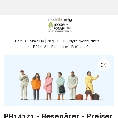
Hem
Skala H0 (1:87)
H0 - Nytt i webbutiken
PR14121 - Resenärer - Preiser H0
PR14121 - Resenärer - Preiser