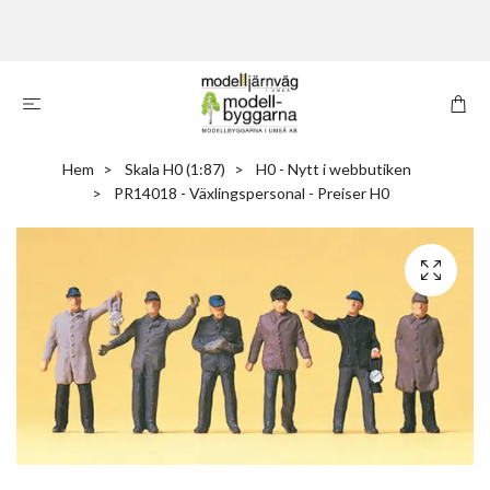
Hem
Skala H0 (1:87)
H0 - Nytt i webbutiken
PR14018 - Växlingspersonal - Preiser H0