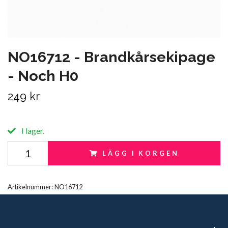
NO16712 - Brandkårsekipage
- Noch H0
249 kr
I lager.
LÄGG I KORGEN
Artikelnummer:
NO16712