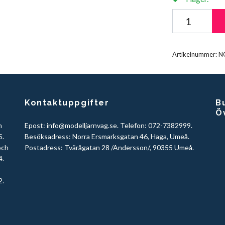
Artikelnummer:
N
Kontaktuppgifter
Bu
Ö
h
Epost:
info@modelljarnvag.se
. Telefon: 072-7382999.
5.
Besöksadress: Norra Ersmarksgatan 46, Haga, Umeå.
och
Postadress: Tvärågatan 28 /Andersson/, 90355 Umeå.
4.
2.