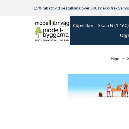
15% rabatt vid beställning över 500 kr exkl frakt/embal
Köpvillkor
Skala N (1:160)
Utgå
Hem
S