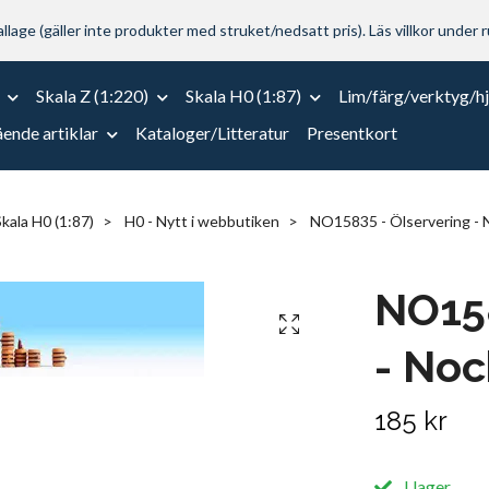
lage (gäller inte produkter med struket/nedsatt pris). Läs villkor under r
Skala Z (1:220)
Skala H0 (1:87)
Lim/färg/verktyg/h
ende artiklar
Kataloger/Litteratur
Presentkort
kala H0 (1:87)
H0 - Nytt i webbutiken
NO15835 - Ölservering - 
NO158
- No
185 kr
I lager.