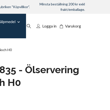
Minsta beställning 200 kr exkl
ubriken "Köpvillkor".
frakt/emballage.
jälpmedel
Logga in
Varukorg
Noch H0
35 - Ölservering
ch H0