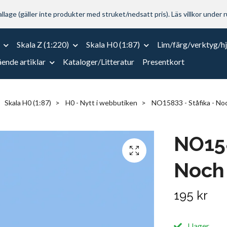
lage (gäller inte produkter med struket/nedsatt pris). Läs villkor under r
Skala Z (1:220)
Skala H0 (1:87)
Lim/färg/verktyg/h
ende artiklar
Kataloger/Litteratur
Presentkort
Skala H0 (1:87)
H0 - Nytt i webbutiken
NO15833 - Ståfika - No
NO158
Noch
195 kr
I lager.