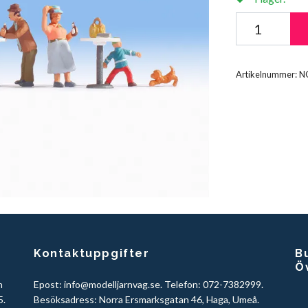
Artikelnummer:
N
Kontaktuppgifter
Bu
Ö
h
Epost:
info@modelljarnvag.se
. Telefon: 072-7382999.
5.
Besöksadress: Norra Ersmarksgatan 46, Haga, Umeå.