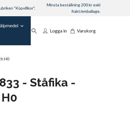
Minsta beställning 200 kr exkl
ubriken "Köpvillkor".
frakt/emballage.
jälpmedel
Logga in
Varukorg
ch H0
33 - Ståfika -
 H0