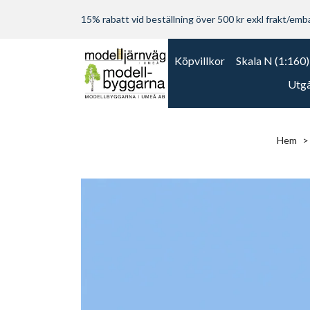
15% rabatt vid beställning över 500 kr exkl frakt/embal
Köpvillkor
Skala N (1:160)
Utgå
Hem