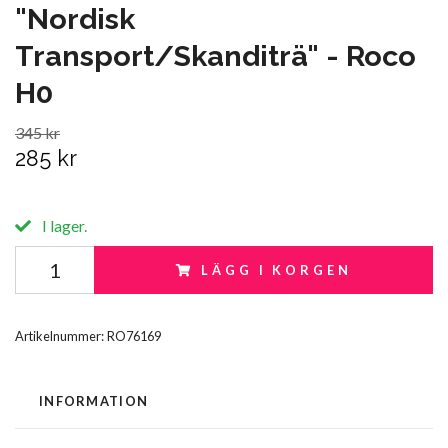
"Nordisk
Transport/Skanditrä" - Roco
H0
345 kr
285 kr
I lager.
LÄGG I KORGEN
Artikelnummer:
RO76169
INFORMATION