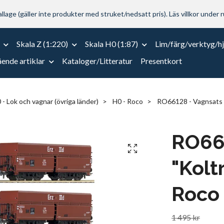
lage (gäller inte produkter med struket/nedsatt pris). Läs villkor under r
Skala Z (1:220)
Skala H0 (1:87)
Lim/färg/verktyg/h
ende artiklar
Kataloger/Litteratur
Presentkort
 - Lok och vagnar (övriga länder)
H0 - Roco
RO66128 - Vagnsats "
RO66
"Kolt
Roco
1 495 kr