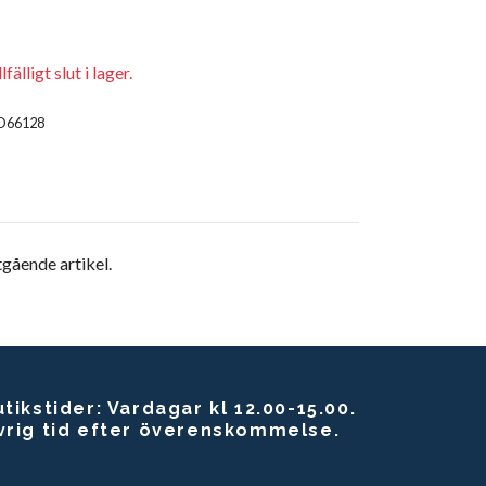
fälligt slut i lager.
O66128
gående artikel.
tikstider: Vardagar kl 12.00-15.00.
vrig tid efter överenskommelse.