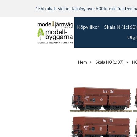
15% rabatt vid beställning över 500 kr exkl frakt/embal
Köpvillkor
Skala N (1:160)
Utgå
Hem
Skala H0 (1:87)
H0