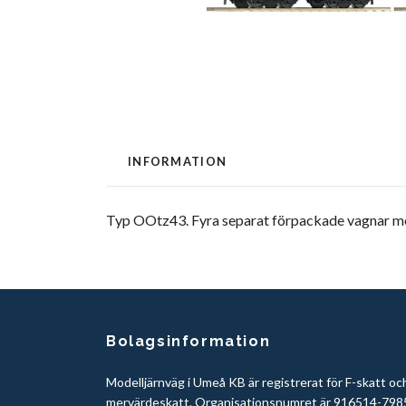
INFORMATION
Typ OOtz43. Fyra separat förpackade vagnar med 
Bolagsinformation
Modelljärnväg i Umeå KB är registrerat för F-skatt oc
mervärdeskatt. Organisationsnumret är 916514-798