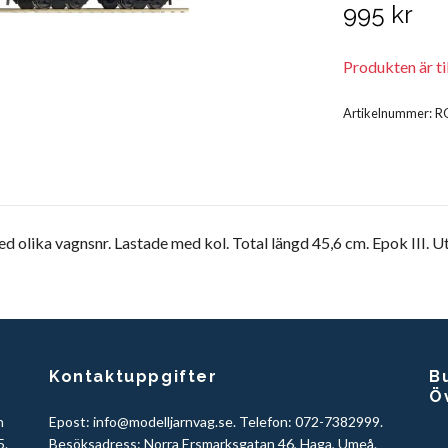
995 kr
Produkten är till
Artikelnummer:
R
olika vagnsnr. Lastade med kol. Total längd 45,6 cm. Epok III. Ut
Kontaktuppgifter
Bu
Ö
h
Epost:
info@modelljarnvag.se
. Telefon: 072-7382999.
5.
Besöksadress: Norra Ersmarksgatan 46, Haga, Umeå.