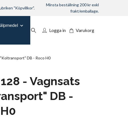
Minsta beställning 200 kr exkl
ubriken "Köpvillkor".
frakt/emballage.
jälpmedel
Logga in
Varukorg
Koltransport" DB - Roco H0
128 - Vagnsats
ransport" DB -
 H0