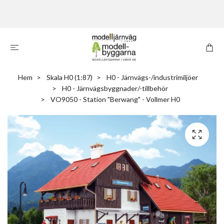
Hem
Skala H0 (1:87)
H0 - Järnvägs-/industrimiljöer
H0 - Järnvägsbyggnader/-tillbehör
VO9050 - Station "Berwang" - Vollmer H0