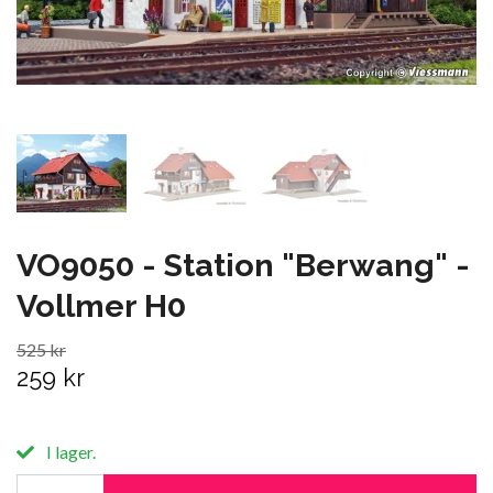
VO9050 - Station "Berwang" -
Vollmer H0
525 kr
259 kr
I lager.