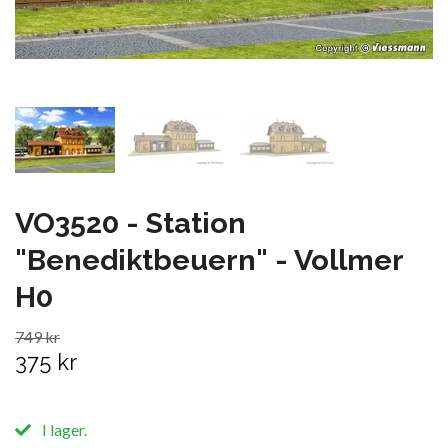
VO3520 - Station
"Benediktbeuern" - Vollmer
H0
749 kr
375 kr
I lager.