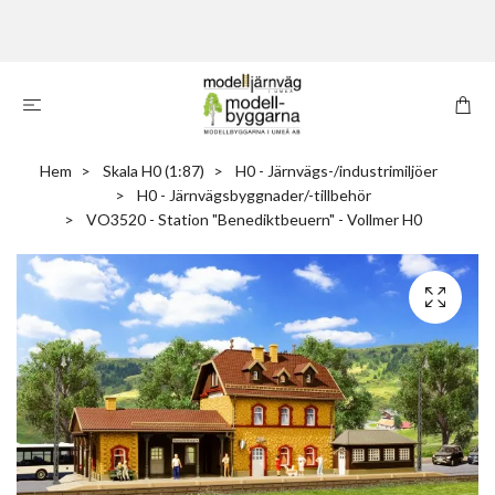
Hem
Skala H0 (1:87)
H0 - Järnvägs-/industrimiljöer
H0 - Järnvägsbyggnader/-tillbehör
VO3520 - Station "Benediktbeuern" - Vollmer H0