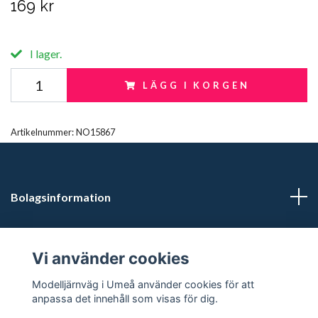
169 kr
I lager.
LÄGG I KORGEN
Artikelnummer:
NO15867
Bolagsinformation
Kontaktuppgifter
Vi använder cookies
Butikstider: Vardagar kl 12.00-15.00. Övrig tid efter
Modelljärnväg i Umeå använder cookies för att
överenskommelse.
anpassa det innehåll som visas för dig.